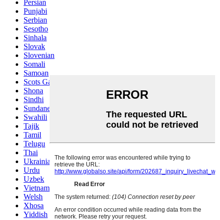
Persian
Punjabi
Serbian
Sesotho
Sinhala
Slovak
Slovenian
Somali
Samoan
Scots Gaelic
Shona
Sindhi
Sundanese
Swahili
Tajik
Tamil
Telugu
Thai
Ukrainian
Urdu
Uzbek
Vietnamese
Welsh
Xhosa
Yiddish