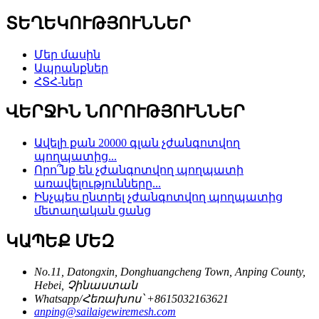
ՏԵՂԵԿՈՒԹՅՈՒՆՆԵՐ
Մեր մասին
Ապրանքներ
ՀՏՀ-ներ
ՎԵՐՋԻՆ ՆՈՐՈՒԹՅՈՒՆՆԵՐ
Ավելի քան 20000 գլան չժանգոտվող
պողպատից...
Որո՞նք են չժանգոտվող պողպատի
առավելությունները...
Ինչպես ընտրել չժանգոտվող պողպատից
մետաղական ցանց
ԿԱՊԵՔ ՄԵԶ
No.11, Datongxin, Donghuangcheng Town, Anping County,
Hebei, Չինաստան
Whatsapp/Հեռախոս՝ +8615032163621
anping@sailaigewiremesh.com